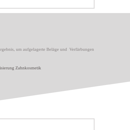
gergebnis, um aufgelagerte Beläge und Verfärbungen
alisierung Zahnkosmetik