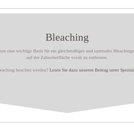
Bleaching
hne eine wichtige Basis für ein gleichmäßiges und optimales Bleachin
auf der Zahnoberfläche vorab zu entfernen.
eaching beachtet werden?
Lesen Sie dazu unseren Beitrag unter Spezi