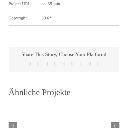
Project URL:
ca. 35 min.
Copyright:
59 €*
Share This Story, Choose Your Platform!
Facebook
X
Reddit
LinkedIn
WhatsApp
Tumblr
Pinterest
Vk
E-
Mail
Ähnliche Projekte