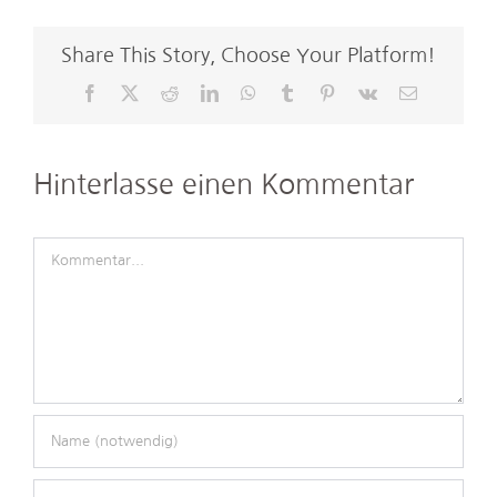
Share This Story, Choose Your Platform!
Facebook
X
Reddit
LinkedIn
WhatsApp
Tumblr
Pinterest
Vk
E-
Mail
Hinterlasse einen Kommentar
Kommentar